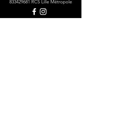
833429681
RCS Lille Métropole