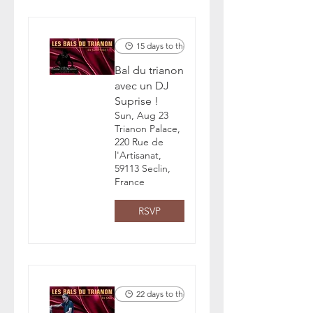
15 days to the event
Bal du trianon
avec un DJ
Suprise !
Sun, Aug 23
Trianon Palace,
220 Rue de
l'Artisanat,
59113 Seclin,
France
RSVP
22 days to the event