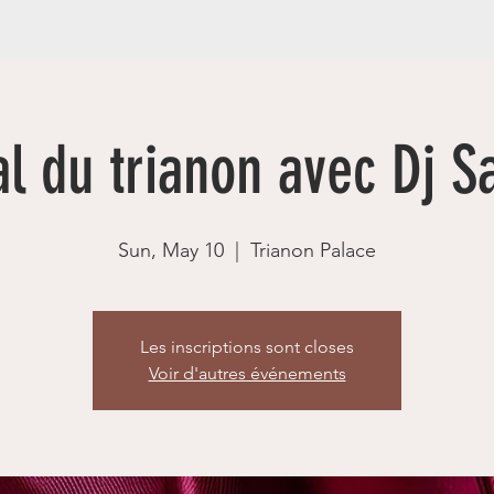
l du trianon avec Dj S
Sun, May 10
  |  
Trianon Palace
Les inscriptions sont closes
Voir d'autres événements