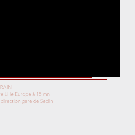
TRAIN
 Lille Europe à 15 mn
 direction gare de Seclin