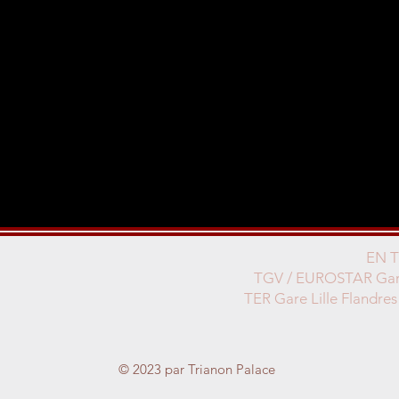
EN 
TGV / EUROSTAR Gare
TER Gare Lille Flandres
© 2023 par Trianon Palace