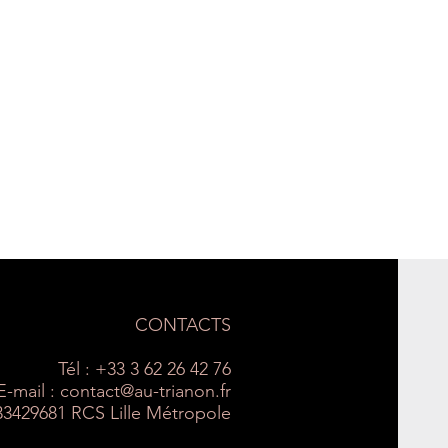
CONTACTS
Tél : +33 3 62 26 42 76
E-mail :
contact@au-trianon.fr
33429681 RCS Lille Métropole