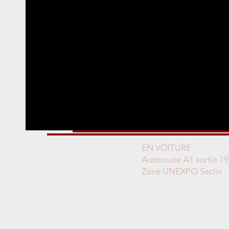
EN VOITURE
Autoroute A1 sortie 19
Zone UNEXPO Seclin