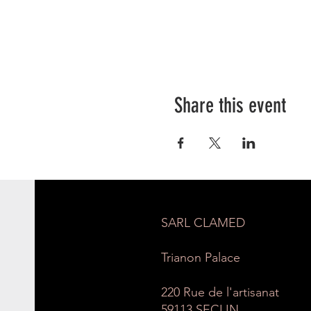
Share this event
SARL CLAMED
Trianon Palace
220 Rue de l'artisanat
59113 SECLIN