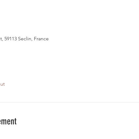
t, 59113 Seclin, France
out
ement