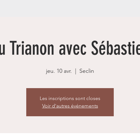
u Trianon avec Sébasti
jeu. 10 avr.
  |  
Seclin
Les inscriptions sont closes
Voir d'autres événements