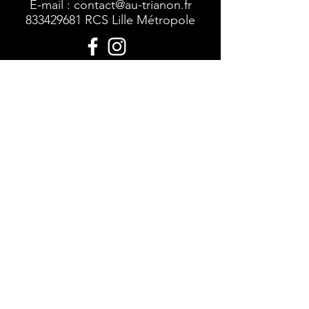
E-mail :
contact@au-trianon.fr
833429681
RCS Lille Métropole