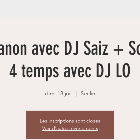
ianon avec DJ Saiz + S
4 temps avec DJ LO
dim. 13 juil.
  |  
Seclin
Les inscriptions sont closes
Voir d'autres événements