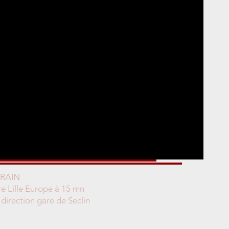
TRAIN
 Lille Europe à 15 mn
 direction gare de Seclin