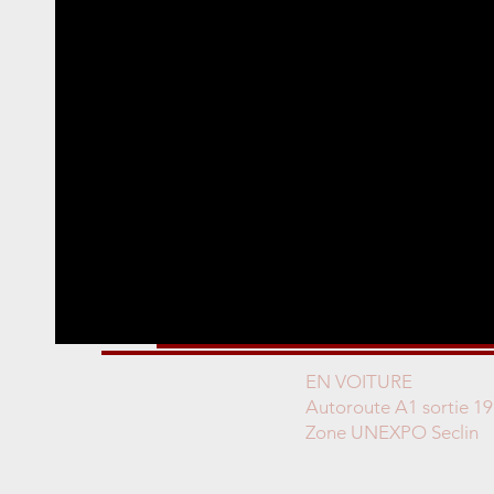
EN VOITURE
Autoroute A1 sortie 19
Zone UNEXPO Seclin