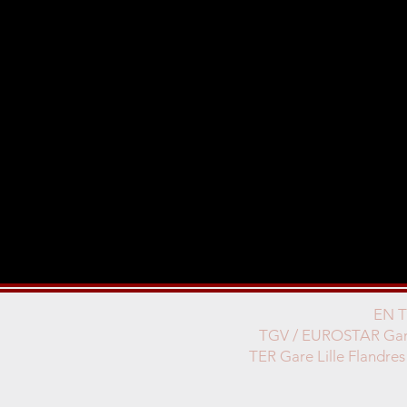
EN 
TGV / EUROSTAR Gare
TER Gare Lille Flandres