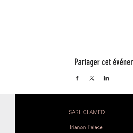
Partager cet événe
SARL CLAMED
Trianon Palace