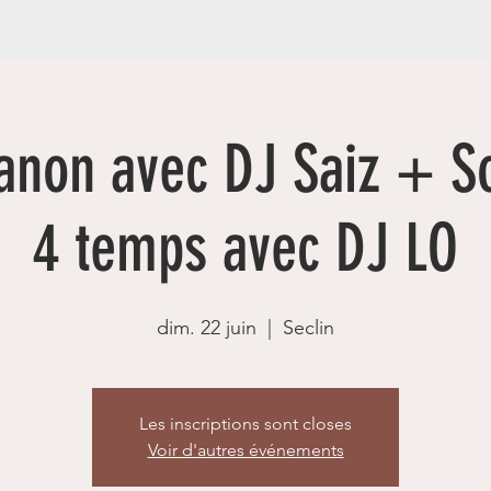
ianon avec DJ Saiz + S
4 temps avec DJ LO
dim. 22 juin
  |  
Seclin
Les inscriptions sont closes
Voir d'autres événements