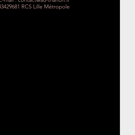
E-mail :
contact@au-trianon.fr
33429681 RCS Lille Métropole