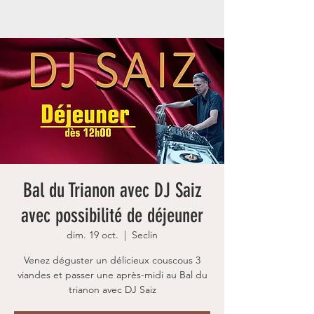
Bal du Trianon avec DJ Saiz
avec possibilité de déjeuner
dim. 19 oct.
  |  
Seclin
Venez déguster un délicieux couscous 3
viandes et passer une après-midi au Bal du
trianon avec DJ Saiz