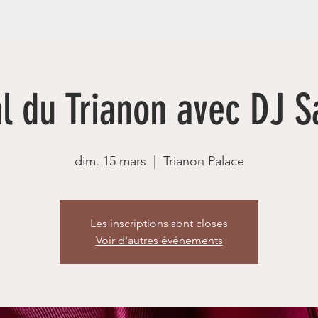
l du Trianon avec DJ S
dim. 15 mars
  |  
Trianon Palace
Les inscriptions sont closes
Voir d'autres événements