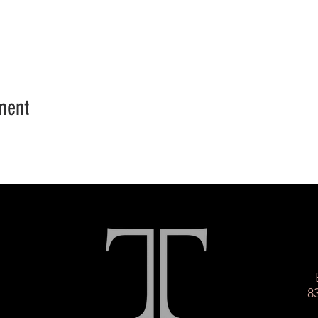
ment
8