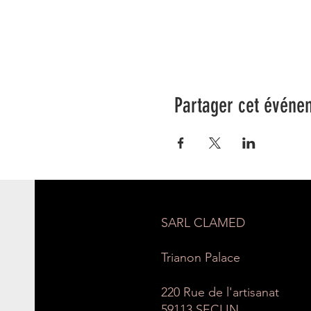
Partager cet événe
SARL CLAMED
Trianon Palace
220 Rue de l'artisanat
59113 SECLIN