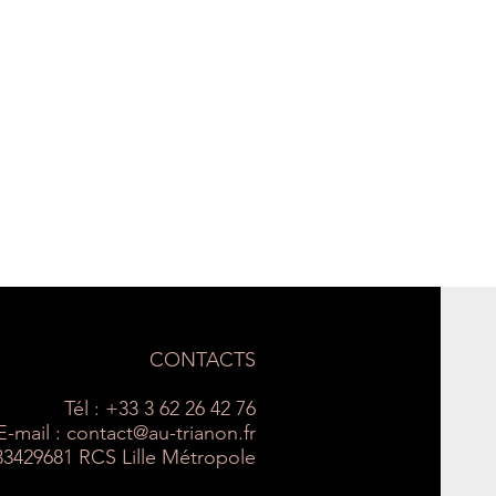
CONTACTS
Tél : +33 3 62 26 42 76
E-mail :
contact@au-trianon.fr
33429681 RCS Lille Métropole