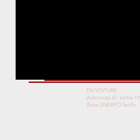
EN VOITURE
Autoroute A1 sortie 19
Zone UNEXPO Seclin