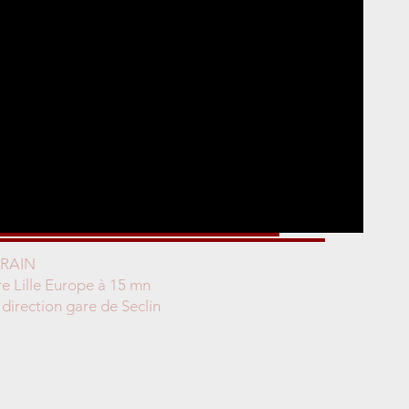
TRAIN
 Lille Europe à 15 mn
 direction gare de Seclin