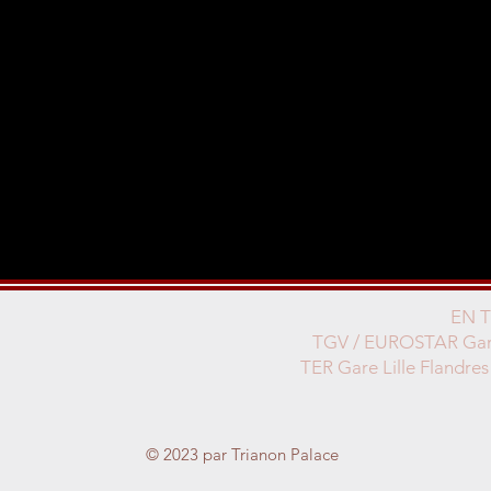
EN 
TGV / EUROSTAR Gare
TER Gare Lille Flandres
© 2023 par Trianon Palace