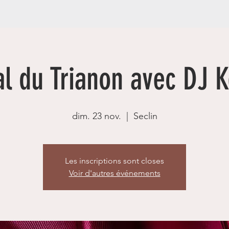
l du Trianon avec DJ 
dim. 23 nov.
  |  
Seclin
Les inscriptions sont closes
Voir d'autres événements