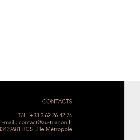
CONTACTS
Tél : +33 3 62 26 42 76
E-mail :
contact@au-trianon.fr
33429681 RCS Lille Métropole