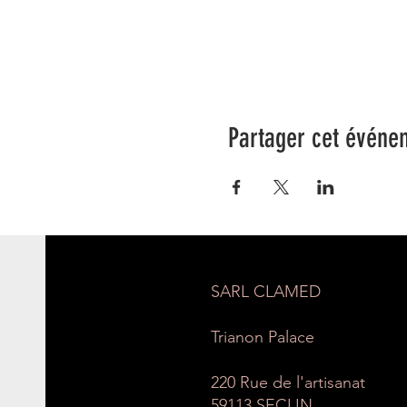
Partager cet événe
SARL CLAMED
Trianon Palace
220 Rue de l'artisanat
59113 SECLIN