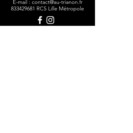
E-mail :
contact@au-trianon.fr
833429681
RCS Lille Métropole