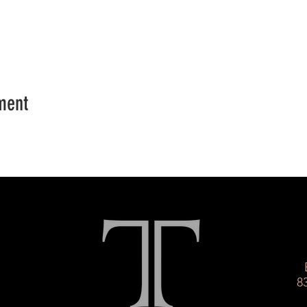
ment
8