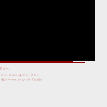
TRAIN
 Lille Europe à 15 mn
 direction gare de Seclin