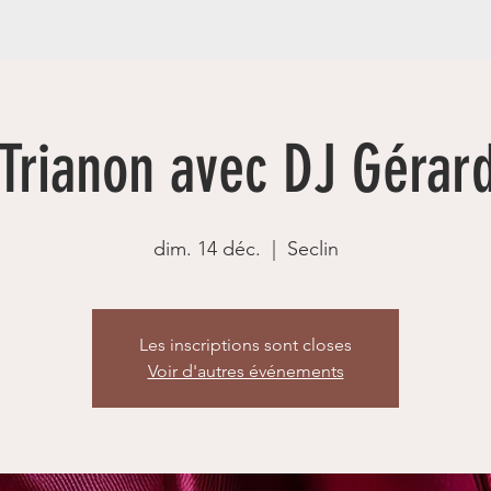
 Trianon avec DJ Gérard
dim. 14 déc.
  |  
Seclin
Les inscriptions sont closes
Voir d'autres événements