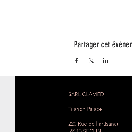
Partager cet événe
SARL CLAMED
Trianon Palace
220 Rue de l'artisanat
59113 SECLIN