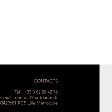
CONTACTS
Tél : +33 3 62 26 42 76
E-mail :
contact@au-trianon.fr
33429681 RCS Lille Métropole