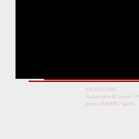
EN VOITURE
Autoroute A1 sortie 19
Zone UNEXPO Seclin