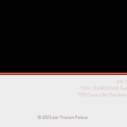
EN 
TGV / EUROSTAR Gare
TER Gare Lille Flandres
© 2023 par Trianon Palace